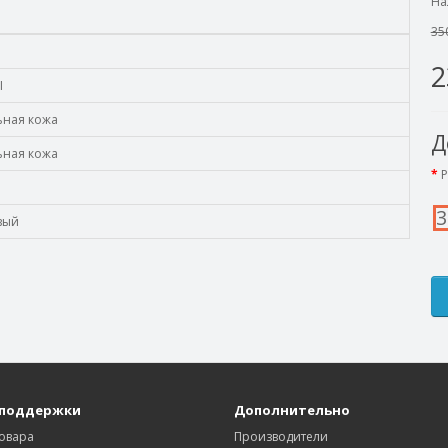
На
35
2
I
ьная кожа
Д
ьная кожа
Р
3
вый
 поддержки
Дополнительно
товара
Производители