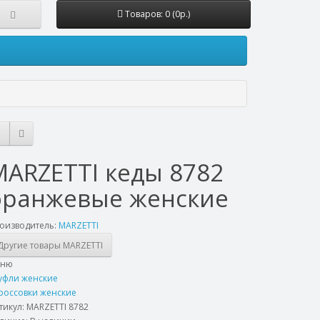
Товаров: 0 (0р.)
MARZETTI кеды 8782
оранжевые женские
оизводитель:
MARZETTI
Другие товары MARZETTI
еню
уфли женские
россовки женские
тикул:
MARZETTI 8782