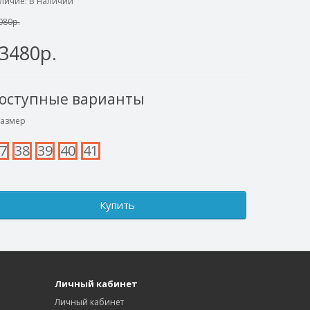
личие: В наличии
080р.
3480р.
оступные варианты
азмер
7
38
39
40
41
Купить
Личный кабинет
Личный кабинет