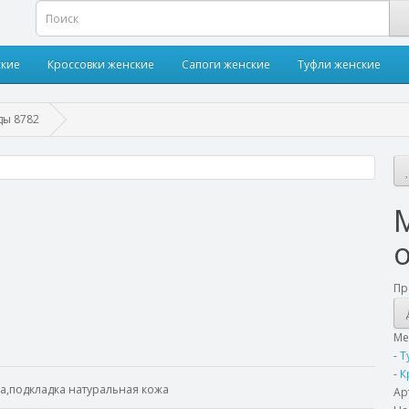
ские
Кроссовки женские
Сапоги женские
Туфли женские
ды 8782
Пр
М
-
Т
-
К
жа,подкладка натуральная кожа
Ар