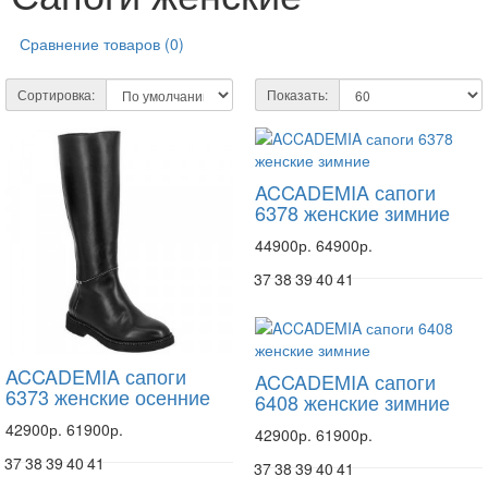
Сравнение товаров (0)
Сортировка:
Показать:
ACCADEMIA сапоги
6378 женские зимние
44900р.
64900р.
37
38
39
40
41
ACCADEMIA сапоги
ACCADEMIA сапоги
6373 женские осенние
6408 женские зимние
42900р.
61900р.
42900р.
61900р.
37
38
39
40
41
37
38
39
40
41