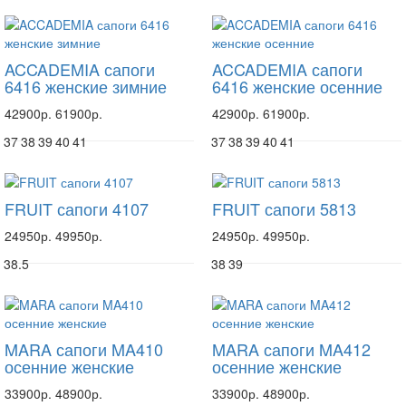
ACCADEMIA сапоги
ACCADEMIA сапоги
6416 женские зимние
6416 женские осенние
42900р.
61900р.
42900р.
61900р.
37
38
39
40
41
37
38
39
40
41
FRUIT сапоги 4107
FRUIT сапоги 5813
24950р.
49950р.
24950р.
49950р.
38.5
38
39
MARA сапоги MA410
MARA сапоги MA412
осенние женские
осенние женские
33900р.
48900р.
33900р.
48900р.