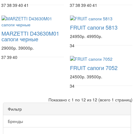
37
38
39
40
41
37
38
39
40
41
FRUIT сапоги 5813
MARZETTI D43630M01
24950р.
49950р.
сапоги черные
34
29000р.
39000р.
37
39
40
FRUIT сапоги 7052
24500р.
39500р.
34
Показано с 1 по 12 из 12 (всего 1 страниц)
Фильтр
Бренды