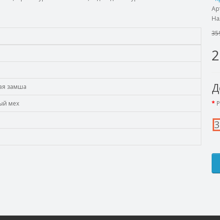
Ар
На
35
2
Д
ая замша
ый мех
Р
3