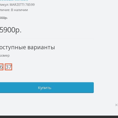
тикул:
MARZETTI 78599
личие: В наличии
900р.
5900р.
оступные варианты
азмер
6
37
Купить
×