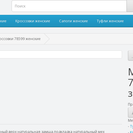
ские
Кроссовки женские
Сапоги женские
Туфли женские
оссовки 78599 женские
Пр
М
-
Т
ерный,верх натуральная замша,подкладка натуральный мех
-
К