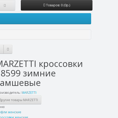
Товаров: 0 (0р.)
MARZETTI кроссовки
78599 зимние
замшевые
оизводитель:
MARZETTI
Другие товары MARZETTI
еню
уфли женские
россовки женские