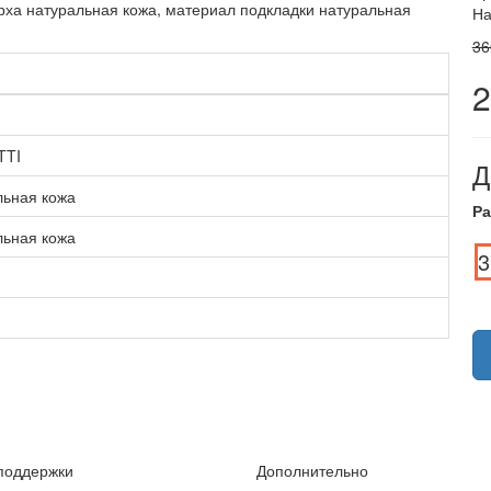
рха натуральная кожа, материал подкладки натуральная
На
36
2
TTI
Д
льная кожа
Ра
льная кожа
3
поддержки
Дополнительно