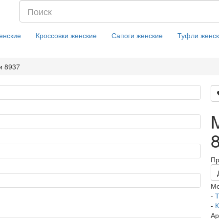
енские
Кроссовки женские
Сапоги женские
Туфли женс
и 8937
Пр
М
-
Т
-
К
Ар