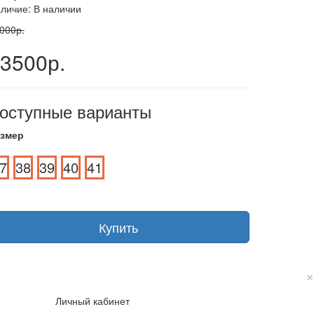
личие: В наличии
000р.
3500р.
оступные варианты
змер
7
38
39
40
41
Купить
×
Личный кабинет